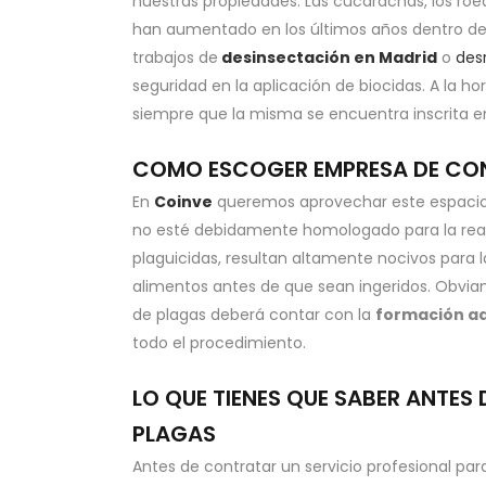
nuestras propiedades. Las cucarachas, los ro
han aumentado en los últimos años dentro d
trabajos de
desinsectación en Madrid
o
des
seguridad en la aplicación de biocidas. A la h
siempre que la misma se encuentra inscrita e
COMO ESCOGER EMPRESA DE CON
En
Coinve
queremos aprovechar este espacio p
no esté debidamente homologado para la reali
plaguicidas, resultan altamente nocivos para 
alimentos antes de que sean ingeridos. Obviam
de plagas deberá contar con la
formación a
todo el procedimiento.
LO QUE TIENES QUE SABER ANTE
PLAGAS
Antes de contratar un servicio profesional pa