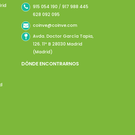
rid
915 054 190
/
917 988 445
628 092 095
coinve@coinve.com
Avda. Doctor García Tapia,
126. 11º B 28030 Madrid
(Madrid)
DÓNDE ENCONTRARNOS
id