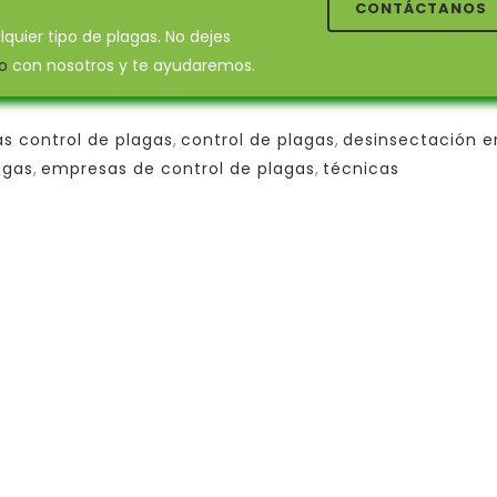
CONTÁCTANOS
uier tipo de plagas. No dejes
o
con nosotros y te ayudaremos.
s control de plagas
,
control de plagas
,
desinsectación e
agas
,
empresas de control de plagas
,
técnicas