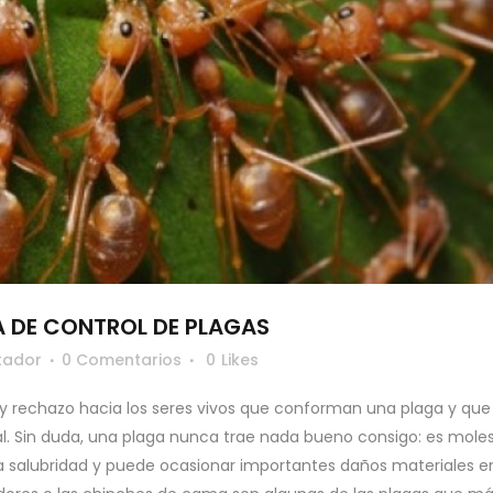
A DE CONTROL DE PLAGAS
tador
0 Comentarios
0
Likes
 y rechazo hacia los seres vivos que conforman una plaga y que
l. Sin duda, una plaga nunca trae nada bueno consigo: es moles
a salubridad y puede ocasionar importantes daños materiales e