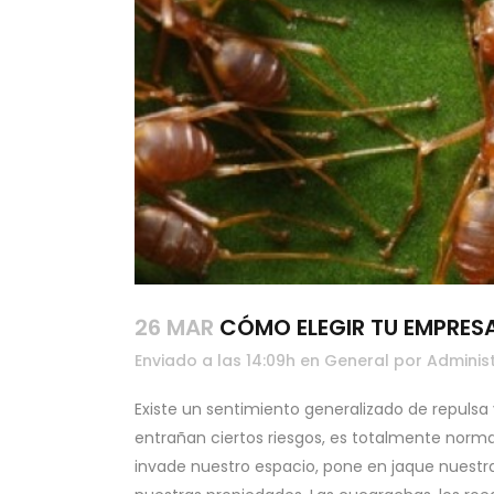
26 MAR
CÓMO ELEGIR TU EMPRES
Enviado a las 14:09h
en
General
por
Adminis
Existe un sentimiento generalizado de repulsa
entrañan ciertos riesgos, es totalmente norma
invade nuestro espacio, pone en jaque nuestr