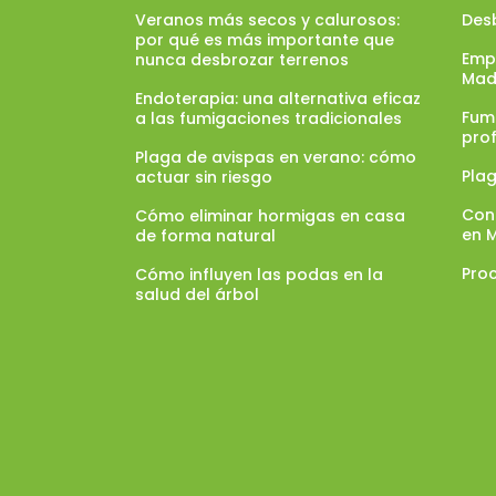
Veranos más secos y calurosos:
Des
por qué es más importante que
Emp
nunca desbrozar terrenos
Mad
Endoterapia: una alternativa eficaz
Fumi
a las fumigaciones tradicionales
pro
Plaga de avispas en verano: cómo
Pla
actuar sin riesgo
Con
Cómo eliminar hormigas en casa
en 
de forma natural
Proc
Cómo influyen las podas en la
salud del árbol