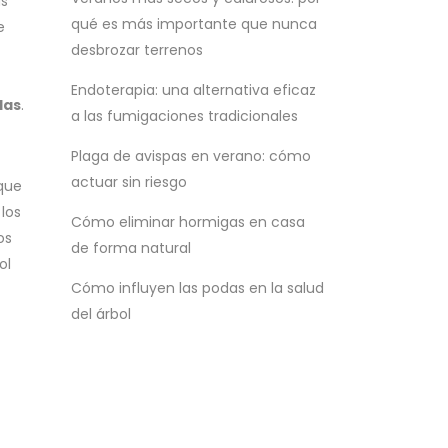
ás
qué es más importante que nunca
e
desbrozar terrenos
Endoterapia: una alternativa eficaz
das
.
a las fumigaciones tradicionales
Plaga de avispas en verano: cómo
actuar sin riesgo
 que
los
Cómo eliminar hormigas en casa
os
de forma natural
ol
Cómo influyen las podas en la salud
del árbol