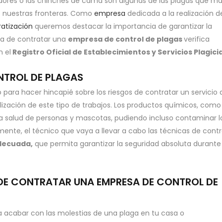
edores o las chinches de cama son algunas de las plagas que m
e nuestras fronteras. Como
empresa
dedicada a la realización d
ratización
queremos destacar la importancia de garantizar la
ora de contratar una
empresa de control de plagas
verifica
n el
Registro Oficial de Establecimientos y Servicios Plagici
TROL DE PLAGAS
ara hacer hincapié sobre los riesgos de contratar un servicio
zación de este tipo de trabajos. Los productos químicos, como 
la salud de personas y mascotas, pudiendo incluso contaminar l
ente, el técnico que vaya a llevar a cabo las técnicas de contr
decuada,
que permita garantizar la seguridad absoluta durante
S DE CONTRATAR UNA EMPRESA DE CONTROL DE
ra acabar con las molestias de una plaga en tu casa o