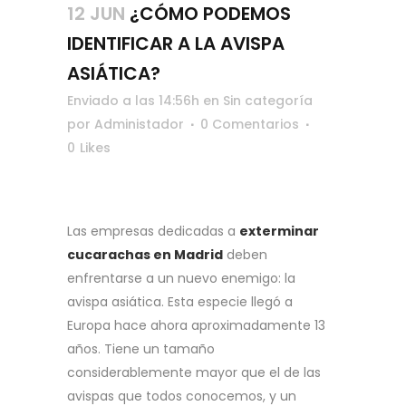
12 JUN
¿CÓMO PODEMOS
IDENTIFICAR A LA AVISPA
ASIÁTICA?
Enviado a las 14:56h
en
Sin categoría
por
Administador
0 Comentarios
0
Likes
Las empresas dedicadas a
exterminar
cucarachas en Madrid
deben
enfrentarse a un nuevo enemigo: la
avispa asiática. Esta especie llegó a
Europa hace ahora aproximadamente 13
años. Tiene un tamaño
considerablemente mayor que el de las
avispas que todos conocemos, y un