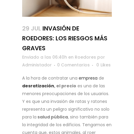
29 JUL
INVASIÓN DE
ROEDORES: LOS RIESGOS MÁS
GRAVES
Enviado a las 06:40h
en
Roedores
por
Administador
0 Comentarios
0
Likes
A la hora de contratar una
empresa
de
desratización
, el precio
es una de las
menores preocupaciones de los usuarios.
Y es que una invasión de ratas y ratones
representa un peligro significativo no solo
para la
salud pública
, sino también para
la integridad de los edificios. Tengamos en
cuenta que, estos animales, al roer