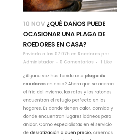
10 NOV
¿QUÉ DAÑOS PUEDE
OCASIONAR UNA PLAGA DE
ROEDORES EN CASA?
Enviado a las 07:07h
en
Roedores
por
Administador
0 Comentarios
1
Like
¿Alguna vez has tenido una
plaga de
roedores
en casa? Ahora que se acerca
el frío del invierno, las ratas y los ratones
encuentran el refugio perfecto en los
hogares. Es donde tienen calor, comida y
donde encuentran lugares idóneos para
anidar. Como especialistas en el servicio
de
desratización a buen precio
, creemos