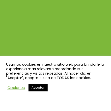
Usamos cookies en nuestro sitio web para brindarle la
experiencia más relevante recordando sus
preferencias y visitas repetidas. Al hacer clic en
"Aceptar", acepta el uso de TODAS las cookies.
COINVE S.A. 2014 © – Todos los Derechos Reservados |
Aviso
Opciones
Aceptar
Legal
|
Politica de Privacidad