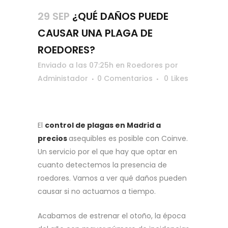
29 SEP
¿QUÉ DAÑOS PUEDE
CAUSAR UNA PLAGA DE
ROEDORES?
Enviado a las 07:25h
en
Roedores
por
Administador
0 Comentarios
0
Likes
El
control de plagas en Madrid a
precios
asequibles es posible con Coinve.
Un servicio por el que hay que optar en
cuanto detectemos la presencia de
roedores. Vamos a ver qué daños pueden
causar si no actuamos a tiempo.
Acabamos de estrenar el otoño, la época