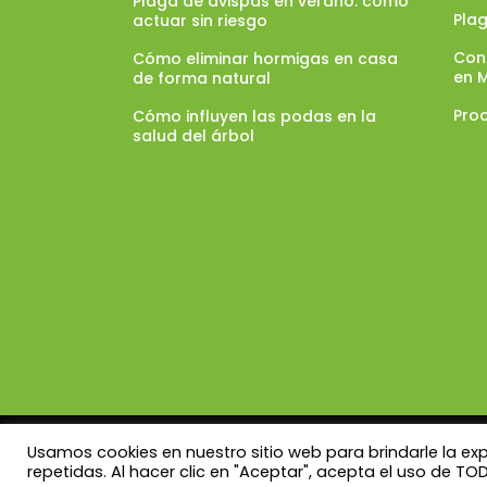
Plaga de avispas en verano: cómo
Pla
actuar sin riesgo
Con
Cómo eliminar hormigas en casa
en 
de forma natural
Proc
Cómo influyen las podas en la
salud del árbol
Usamos cookies en nuestro sitio web para brindarle la ex
COINVE S.A. 2014 © – Todos los Derechos Reservados |
Aviso 
repetidas. Al hacer clic en "Aceptar", acepta el uso de TO