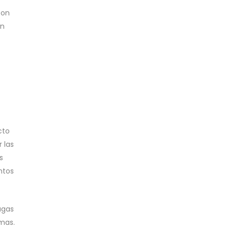
son
an
cto
 las
s
ntos
agas
emas.