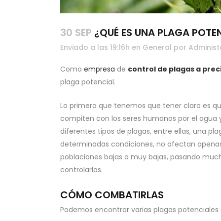
30 SEP
¿QUÉ ES UNA PLAGA POTE
Enviado a las 19:16h
en
General
por
Administ
Como
empresa
de
control de plagas a prec
plaga potencial.
Lo primero que tenemos que tener claro es que
compiten con los seres humanos por el agua y l
diferentes tipos de plagas, entre ellas, una pl
determinadas condiciones, no afectan apenas a
poblaciones bajas o muy bajas, pasando muc
controlarlas.
CÓMO COMBATIRLAS
Podemos encontrar varias plagas potenciales e