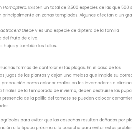
en
Homoptera
. Existen un total de 3.500 especies de las que 500 
tán principalmente en zonas templadas. Algunas afectan a un gr
actrocera Oleae
y es una especie de díptero de la familia
 del fruto de olivo.
s hojas y también los tallos.
muchas formas de controlar estas plagas. En el caso de los
os jugos de las plantas y dejan una melaza que impide su corre
 precaución como colocar mallas en los invernaderos o eliminar
a finales de la temporada de invierno, deben destruirse las pupa
la presencia de la polilla del tomate se pueden colocar cerramie
ados.
s agrícolas para evitar que las cosechas resulten dañadas por pl
tención a la época próxima a la cosecha para evitar estos probl