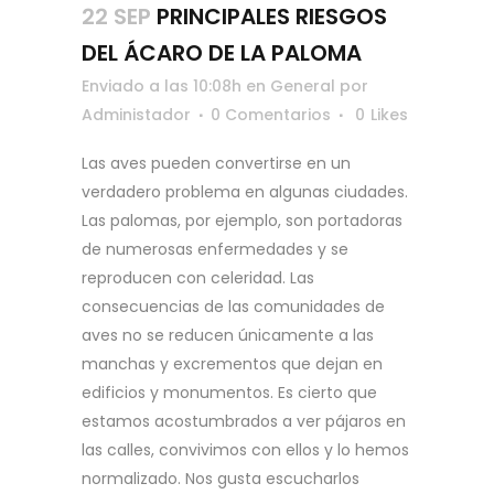
22 SEP
PRINCIPALES RIESGOS
DEL ÁCARO DE LA PALOMA
Enviado a las 10:08h
en
General
por
Administador
0 Comentarios
0
Likes
Las aves pueden convertirse en un
verdadero problema en algunas ciudades.
Las palomas, por ejemplo, son portadoras
de numerosas enfermedades y se
reproducen con celeridad. Las
consecuencias de las comunidades de
aves no se reducen únicamente a las
manchas y excrementos que dejan en
edificios y monumentos. Es cierto que
estamos acostumbrados a ver pájaros en
las calles, convivimos con ellos y lo hemos
normalizado. Nos gusta escucharlos