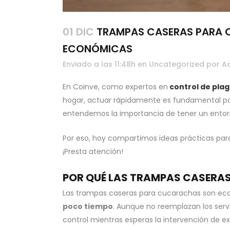
01 DIC
TRAMPAS CASERAS PARA C
ECONÓMICAS
Enviado a las 11:48h
en
Uncategorized
por
A
En Coinve, como expertos en
control de pla
hogar, actuar rápidamente es fundamental pa
entendemos la importancia de tener un entorn
Por eso, hoy compartimos ideas prácticas para
¡Presta atención!
POR QUÉ LAS TRAMPAS CASERA
Las trampas caseras para cucarachas son eco
poco tiempo
. Aunque no reemplazan los servi
control mientras esperas la intervención de e