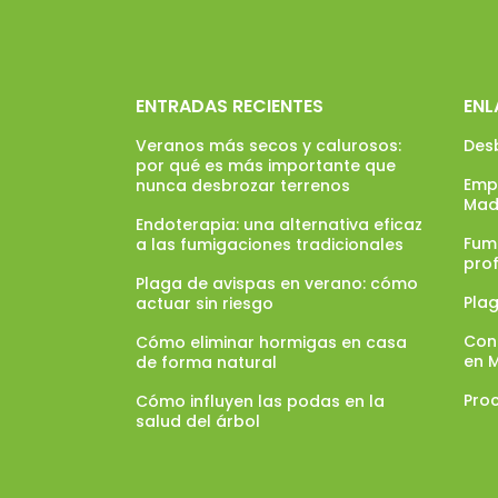
ENTRADAS RECIENTES
ENL
Veranos más secos y calurosos:
Des
por qué es más importante que
Emp
nunca desbrozar terrenos
Mad
Endoterapia: una alternativa eficaz
Fumi
a las fumigaciones tradicionales
pro
Plaga de avispas en verano: cómo
Pla
actuar sin riesgo
Con
Cómo eliminar hormigas en casa
en 
de forma natural
Proc
Cómo influyen las podas en la
salud del árbol