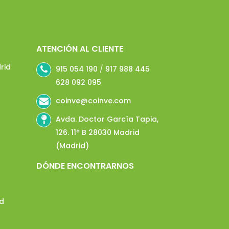
ATENCIÓN AL CLIENTE
rid
915 054 190
/
917 988 445
628 092 095
coinve@coinve.com
Avda. Doctor García Tapia,
126. 11º B 28030 Madrid
(Madrid)
DÓNDE ENCONTRARNOS
id