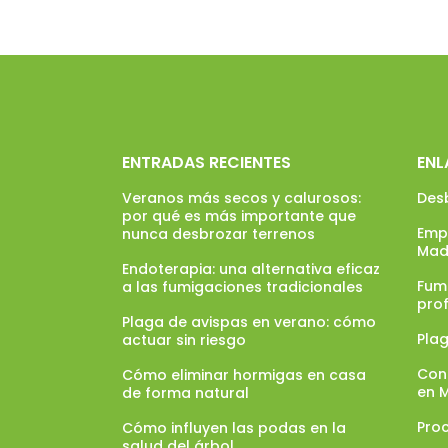
ENTRADAS RECIENTES
ENL
Veranos más secos y calurosos:
Des
por qué es más importante que
Emp
nunca desbrozar terrenos
Mad
Endoterapia: una alternativa eficaz
Fumi
a las fumigaciones tradicionales
pro
Plaga de avispas en verano: cómo
Pla
actuar sin riesgo
Con
Cómo eliminar hormigas en casa
en 
de forma natural
Proc
Cómo influyen las podas en la
salud del árbol