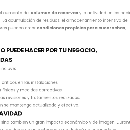
 el aumento del
volumen de reservas
y la actividad en las coci
a. La acumulación de residuos, el almacenamiento intensivo de
dores pueden crear
condiciones propicias para cucarachas
,
VO PUEDE HACER POR TU NEGOCIO,
ADAS
 incluye:
 críticos en las instalaciones.
físicas y medidas correctivas.
las revisiones y tratamientos realizados.
an se mantenga actualizado y efectivo.
NAVIDAD
io, sino también un gran impacto económico y de imagen. Duran
 o roedores en un restaurante no dudará en compartir su