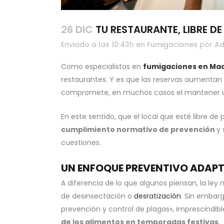
26 DIC
TU RESTAURANTE, LIBRE D
Enviado a las 10:43h
en
Fumigaciones
por
Ad
Como especialistas en
fumigaciones en Mad
restaurantes. Y es que las reservas aumentan 
compromete, en muchos casos el mantener 
En este sentido, que el local que esté libre d
cumplimiento normativo de prevención
y 
cuestiones.
UN ENFOQUE PREVENTIVO ADAPT
A diferencia de lo que algunos piensan, la ley 
de desinsectación o
desratización
. Sin embarg
prevención y control de plagas», imprescindibl
de los alimentos en temporadas festivas
.