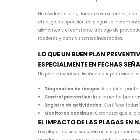
No olvidemos que, durante estas fechas, con
el riesgo de aparición de plagas se increment
alimentos y el constante trasiego de provee
roedores y otros visitantes indeseados.
LO QUE UN BUEN PLAN PREVENTI
ESPECIALMENTE EN FECHAS SEÑ
Un plan preventivo diseñado por profesionales
Diagnóstico de riesgos:
Identificar puntos
Control preventivo:
Implementar barreras 
Registro de actividades:
Certificar todas 
Monitoreo continuo:
Garantizar que el pl
EL IMPACTO DE LAS PLAGAS EN 
Las plagas no solo suponen un riesgo sanitar
navidades, un cliente que detecte cucarachas