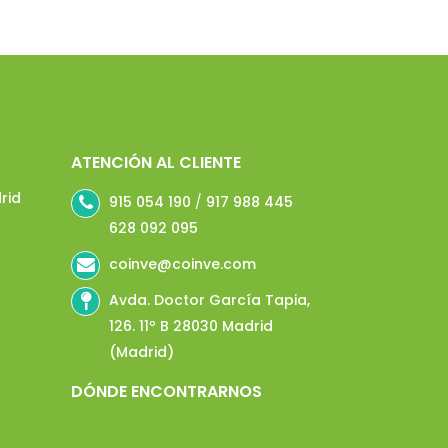
ATENCIÓN AL CLIENTE
rid
915 054 190
/
917 988 445
628 092 095
coinve@coinve.com
Avda. Doctor García Tapia,
126. 11º B 28030 Madrid
(Madrid)
DÓNDE ENCONTRARNOS